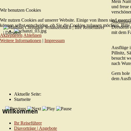
Mein Name 
und freue
Wir benutzen Cookies
verschöne
Wir nutzen Cookies auf unserer Website. Einige von ihnen sind essenzi
Stadtführu
können selbst entscheiden, ob Sie die Cookies zulassen möchten. Bitte
Dresdens 
mit dem F
Akzeptieren
Ablehnen
Weitere Informationen
|
Impressum
Ausflüge 
Pillnitz,
besucht we
nach Wuns
Gern hole 
dem Ausfl
Aktuelle Seite:
Startseite
Willkommen
Ihr Reiseführer
Diavorträge | Angebote