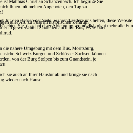
ist Matthias Christian Schanzenbach. Ich begrüße Sie
 mich Ihnen mit meinen Angeboten, den Tag zu
n!
ell für den Betrieb der Seite, während andere uns helfen, diese Websit
ngen aller Art, zu Fuss im historischen Zentrum
 beachten Sie, dass bei einer Ablehnung womöglich nicht mehr alle Funk
oder in gewünschten Stadteilen auch mit Bus, PKW oder
ahrrad.
in die nähere Umgebung mit dem Bus, Moritzburg,
 Sächsiche Schweiz Burgen und Schlösser Sachsen können
rden, von der Burg Stolpen bis zum Gnandstein, je
ch.
ich sie auch an Ihrer Haustür ab und bringe sie nach
ug wieder nach Hause.